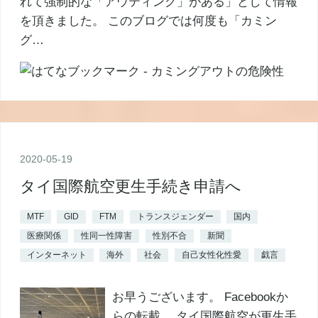
れて強制的な「アウティング」がある」として情報
を頂きました。 このブログでは何度も「カミン
グ…
2020
-
05
-
19
タイ国際航空更生手続き申請へ
MTF
GID
FTM
トランスジェンダー
国内
医療関係
性同一性障害
性別不合
新聞
インターネット
海外
社会
自己女性化性愛
戯言
お早うございます。 Facebookか
らの転載。 タイ国際航空が更生手