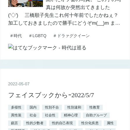
真は何故か突然出てきました
('◇')ゞ 三橋順子先生これ何十年前でしたかねぇ？
加工しておきましたので勝手にどうぞm(__)m ま…
#
時代
#
LGBTQ
#
ドラァグクイーン
2022
-
05
-
07
フェイスブックからｰ2022/5/7
多様性
国内
性別不合
性別違和
性教育
異性装
社会
社会性
精神心理
自助グループ
戯言
性的少数者
性的自己表現
性分化疾患
属性