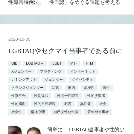
2020
-
10
-
05
LGBTAQやセクマイ当事者である前に
GID
LGBTAQ＋
LGBT
MTF
FTM
Xジェンダー
アウティング
インターネット
カミングアウト
ジェンダー
ダイバシティ
トランスジェンダー
写真
国内
多様性
属性
性別不合
性別違和
性同一性障害
性的少数者
性的指向
性的自己表現
戯言
異性装
社会
社会性
精神心理
自己女性化性愛
若年層当事者
簡単に… LGBTAQ当事者や性的少