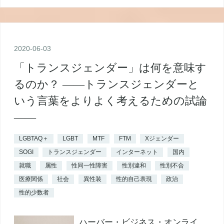
2020
-
06
-
03
「トランスジェンダー」は何を意味す
るのか？ ――トランスジェンダーと
いう言葉をよりよく考えるための試論
――
LGBTAQ＋
LGBT
MTF
FTM
Xジェンダー
SOGI
トランスジェンダー
インターネット
国内
就職
属性
性同一性障害
性別違和
性別不合
医療関係
社会
異性装
性的自己表現
政治
性的少数者
ハーバー・ビジネス・オンライ