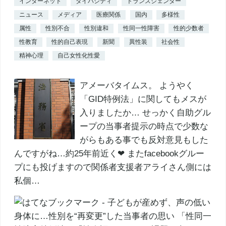
インターネット
ダイバシティ
トランスジェンダー
ニュース
メディア
医療関係
国内
多様性
属性
性別不合
性別違和
性同一性障害
性的少数者
性教育
性的自己表現
新聞
異性装
社会性
精神心理
自己女性化性愛
アメーバタイムス。 ようやく
「GID特例法」に関してもメスが
入りましたか… せっかく自助グル
ープの当事者提示の時点で少数な
がらもある事でも反対意見もした
んですがね…約25年前近く❤ またfacebookグルー
プにも投げますので関係者支援者アライさん側には
私個…