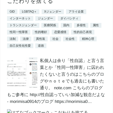
こだわりを捨てる
GID
LGBTAQ＋
Xジェンダー
アライ企業
インターネット
ジェンダー
ダイバシティ
トランスジェンダー
医療関係
国内
多様性
属性
性同一性障害
性的嗜好
恋愛感情
性的自己表現
法制
法律
異性装
社会
社会性
精神心理
自己女性化性愛
道徳
私個人は余り「性自認」と言う言
葉とか「性同一性障害」に囚われ
たくないと言うのはこちらのブロ
グやｎｏｔｅでも過去にも書いた
通り。 note.com こちらのブログ
もご参考に http://性自認っていい加減な観念だよな
- morimisa0914のブログ https://morimisa0…