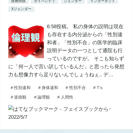
医療関係
ダイバシティ
ジェンダー
インターネット
Xジェンダー
6:58投稿。 私の身体の説明は現在
も存在する内分泌からの「性別違
和者」「性別不合」の医学的臨床
説明データの一つとして通院も行
っているのですが。 そこも知らず
に「何一人で言い訳しているんだ」と思ったら発想
力も想像力すら足りないんでしょうねぇ‥ デ…
#
性別違和
#
身体違和
#
性別不合
#
T’s
#
道徳観
#
論理観
#
人間性