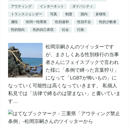
アウティング
インターネット
ダイバシティ
トランスジェンダー
写真
制度
国内
多様性
属性
性同一性障害
性別違和
性別不合
性的少数者
性的指向
性的自己表現
社会
行政
松岡宗嗣さんのツイッターです
が、まさしくある性別移行の当事
者さんにフェイスブックで言われ
た様に「条例で縛った言葉狩り」
になって「LGBTが怖いもの」に
なっていく可能性は高くなっていきます。 私個人
私見では「法律で縛るのは望まない」と書いていま
す…