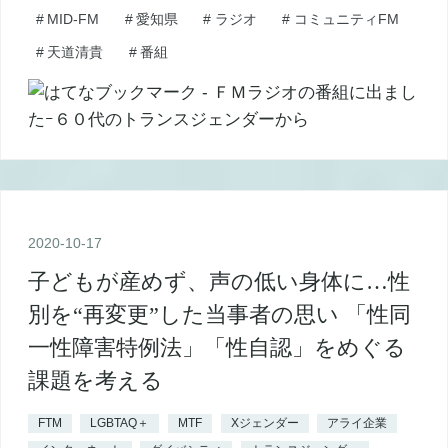
#
MID-FM
#
愛知県
#
ラジオ
#
コミュニティFM
#
天道清貴
#
番組
2020
-
10
-
17
子どもが産めず、声の低い身体に…性
別を“再変更”した当事者の思い 「性同
一性障害特例法」「性自認」をめぐる
課題を考える
FTM
LGBTAQ＋
MTF
Xジェンダー
アライ企業