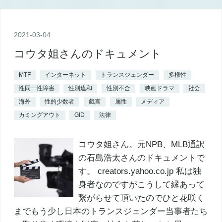
2021
-
03
-
04
コウタ姐さんのドキュメント
MTF
インターネット
トランスジェンダー
多様性
性同一性障害
性別違和
性別不合
映画ドラマ
社会
海外
性的少数者
戯言
属性
メディア
カミングアウト
GID
法律
コウタ姐さん。元NPB、MLB通訳
の石島浩太さんのドキュメントで
す。 creators.yahoo.co.jp 私は独
身者なのですがこうして縁あって
繋がらせて頂いたのでひと花咲く
までもう少し日本のトランスジェンダー当事者たち