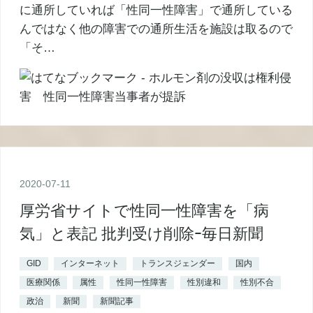
に通所していれば「性同一性障害」で通所している
んではなく他の障害での通所生活を施設は取るので
「そ…
2020
-
07
-
11
厚労省サイトで性同一性障害を「病
気」と表記 批判受け削除ｰ毎日新聞
GID
インターネット
トランスジェンダー
国内
医療関係
属性
性同一性障害
性別違和
性別不合
政治
新聞
新聞記事