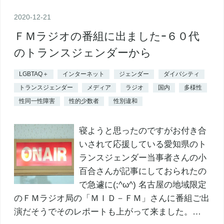
2020
-
12
-
21
ＦＭラジオの番組に出ましたｰ６０代
のトランスジェンダーから
LGBTAQ＋
インターネット
ジェンダー
ダイバシティ
トランスジェンダー
メディア
ラジオ
国内
多様性
性同一性障害
性的少数者
性別違和
寝ようと思ったのですがお付き合
いされて応援している愛知県のト
ランスジェンダー当事者さんの小
百合さんが記事にしておられたの
で急遽に(;^ω^) 名古屋の地域限定
のＦＭラジオ局の「ＭＩＤ－ＦＭ」さんに番組ご出
演だそうでそのレポートも上がって来ました。…