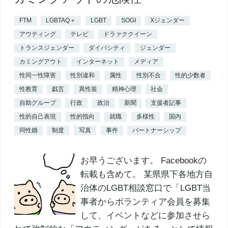
FTM
LGBTAQ＋
LGBT
SOGI
Xジェンダー
アウティング
テレビ
ドラァククイーン
トランスジェンダー
ダイバシティ
ジェンダー
カミングアウト
インターネット
メディア
性同一性障害
性別違和
属性
性別不合
性的少数者
性教育
戯言
異性装
精神心理
社会
自助グループ
行政
政治
新聞
支援者記事
性的自己表現
性的指向
就職
多様性
国内
同性婚
制度
写真
事件
パートナーシップ
お早うございます。 Facebookの
転載も含めて。 某県県下各地方自
治体のLGBT相談窓口で「LGBT当
事者からボランティア会員を募集
して、イベントなどに参加させら