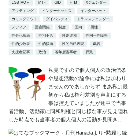
LGBTAQ＋
MTF
GID
FTM
Xジェンダー
アウティング
インターセックス
インターネット
カミングアウト
ダイバシティ
トランスジェンダー
メディア
医療関係
制度
国内
属性
性分化疾患
性別不合
性別違和
性同一性障害
性的少数者
性的指向
性的自己表現
戯言
支援者記事
政治
若年層当事者
行政
私見ですので個人個人の政治信条
や思想活動の論争には私は加わり
ませんのであしからず まあ私は最
初から私は権利差別を声高にする
事は控えていましたが途中で当事
者活動、活動家に同和利権と同じ様な事が見え隠れ
した時点でも当事者の個人個人の活動を見聞き…