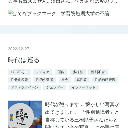
る事も出来ません‥ 沼田さん。何かあれば今のブ…
2022
-
12
-
27
時代は巡る
LGBTAQ＋
メディア
国内
多様性
性別不合
性分化疾患
性的少数者
社会
異性装
性的自己表現
ドラァククイーン
ジェンダー
インターネット
時代が巡ります… 懐かしい写真が
出てきました。 「性別越境者」と
自称している三橋順子さんたちと
開いたオフ会の写真。 この手の写