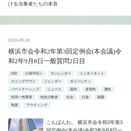
2020
-
09
-
10
横浜市会令和2年第3回定例会(本会議)令
和2年9月8日一般質問2日目
GID
LGBTAQ＋
Xジェンダー
インターネット
カミングアウト
ジェンダー
ダイバシティ
パートナーシップ
ニュース
国内
多様性
属性
性同一性障害
性的少数者
社会
行政
就職
制度
アウティング
こんばんわ。 横浜市会令和2年第3
回定例会(本会議)令和2年9月8日一